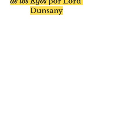
de los Elfos
 por Lord 
Dunsany