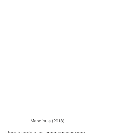
Mandíbula (2018)
Llegué tarde a las
 creepypastas
 pero 