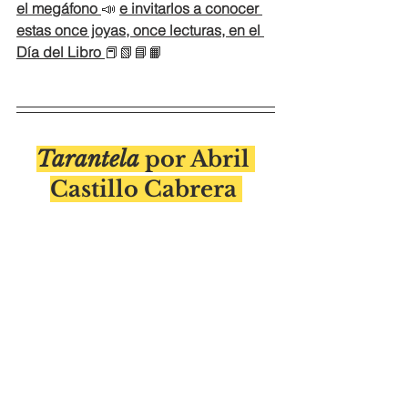
el megáfono 
📣 
e invitarlos a conocer 
estas once joyas, once lecturas, en el 
Día del Libro 
📕📗📘📙
Tarantela 
por Abril 
Castillo Cabrera 