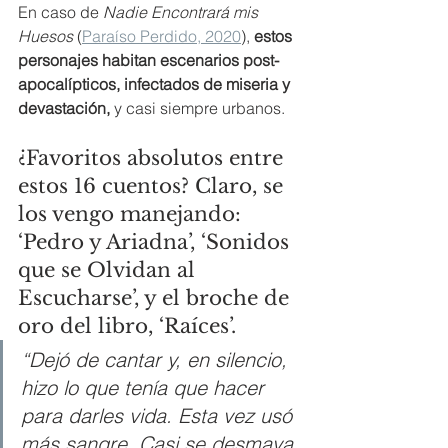
En caso de 
Nadie Encontrará mis 
Huesos
 (
Paraíso Perdido, 2020
), 
estos 
personajes habitan escenarios post-
apocalípticos, infectados de miseria y 
devastación,
 y casi siempre urbanos. 
¿Favoritos absolutos entre 
estos 16 cuentos? Claro, se 
los vengo manejando: 
‘Pedro y Ariadna’, ‘Sonidos 
que se Olvidan al 
Escucharse’, y el broche de 
oro del libro, ‘Raíces’.
“Dejó de cantar y, en silencio, 
hizo lo que tenía que hacer 
para darles vida. Esta vez usó 
más sangre. Casi se desmaya 