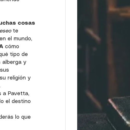
uchas cosas
Deseo
 te 
en el mundo, 
A
 cómo 
qué tipo de 
 alberga y 
sus 
su religión y 
. 
 a Pavetta, 
o el destino 
derás lo que 