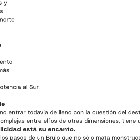
s y 
s 
 norte 
a 
 
ento 
emás 
 
tencia al Sur.
le
o entrar todavía de lleno con la cuestión del destin
complejas entre elfos de otras dimensiones, tiene 
licidad está su encanto.
 los pasos de un Brujo que no sólo mata monstruos