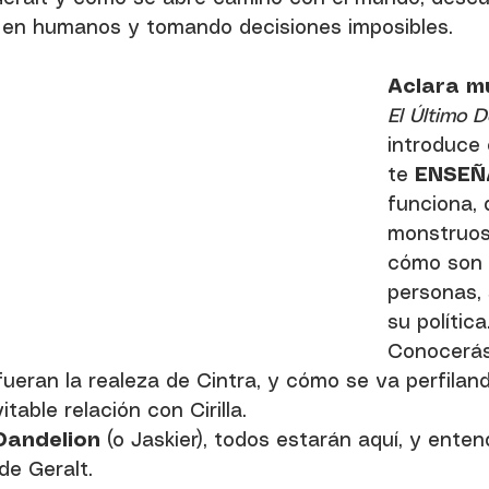
en humanos y tomando decisiones imposibles.
Aclara m
El Último 
introduce 
te 
ENSEÑ
funciona, 
monstruos
cómo son 
personas, 
su política
Conocerás
fueran la realeza de Cintra, y cómo se va perfiland
table relación con Cirilla. 
 Dandelion
 (o Jaskier), todos estarán aquí, y enten
de Geralt.