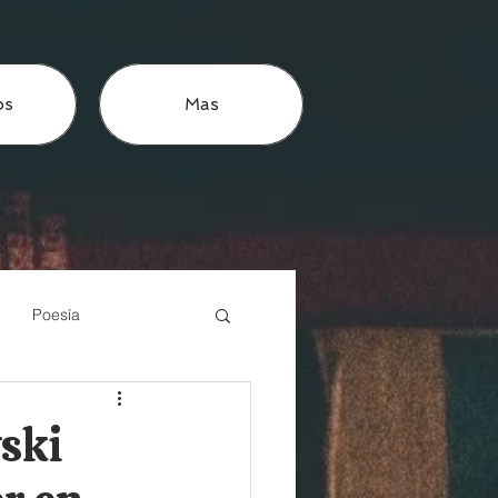
os
Mas
Poesía
ski