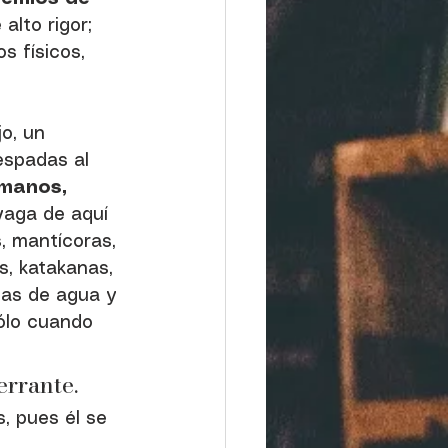
alto rigor; 
s físicos, 
o, un 
espadas al 
manos, 
vaga de aquí 
, mantícoras, 
s, katakanas, 
jas de agua y 
ólo cuando 
errante. 
, pues él se 