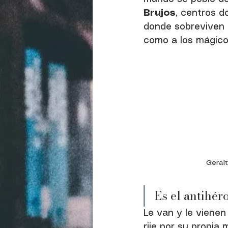
Brujos
, centros d
donde sobreviven t
como a los mágico
Geralt
Es el antihéro
Le van y le vienen
rije por su propia