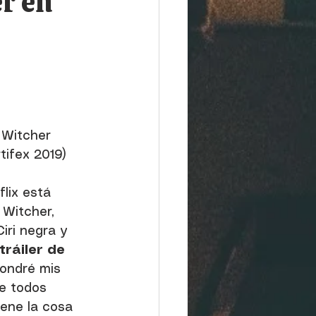
er en
 Witcher
tifex 2019)
lix está 
 Witcher, 
iri negra y 
tráiler de 
pondré mis 
e todos 
ene la cosa 