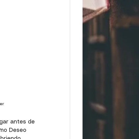
er
ugar antes de 
timo Deseo 
briendo 