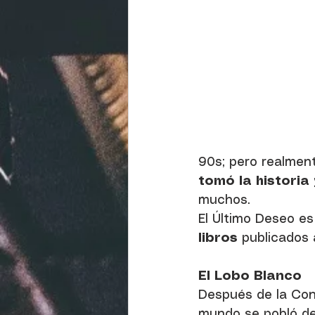
90s; pero realmen
tomó la historia 
muchos. 
El Último Deseo e
libros 
publicados a
El Lobo Blanco
Después de la Conj
mundo se pobló de