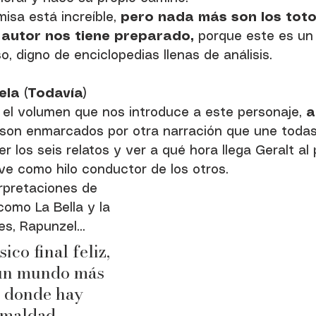
isa está increíble,
 pero nada más son los toto
 autor nos tiene preparado,
 porque este es u
o, digno de enciclopedias llenas de análisis.
la (Todavía)
 el volumen que nos introduce a este personaje, 
a
 son enmarcados por otra narración que une todas l
r los seis relatos y ver a qué hora llega Geralt al
rve como hilo conductor de los otros.
rpretaciones de 
como La Bella y la 
s, Rapunzel... 
ico final feliz, 
 un mundo más 
, donde hay 
 maldad 