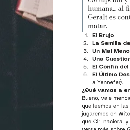
humana... al f
Geralt es con
matar.
El Brujo
La Semilla d
Un Mal Meno
Una Cuestión
El Confín de
El Último Des
a Yennefer).
¿Qué vamos a e
Bueno, vale menci
que leemos en las 
jugaremos en Witch
que Ciri naciera, 
versa más sobre G