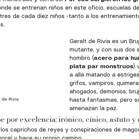
onde se entrenan niños en este oficio, escuelas de 
res de cada diez niños -tanto a los entrenamiento
s. 
Geralt de Rivia es un Bruj
mutante, y con sus dos 
hombro (
acero para hu
plata par monstruos
) 
a allá matando a estriges
grifos, vampiros, quimera
ahogados, demonios, bru
 de Rivia
hasta fantasmas, pero s
amenazan la paz. 
e por excelencia: irónico, cínico, astuto y 
 los caprichos de reyes y conspiraciones de magos
 moral y hace su propio camino. 