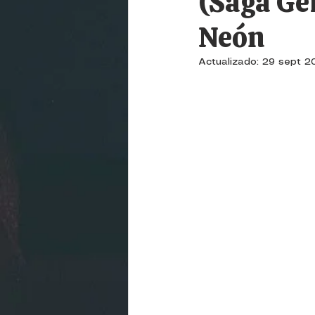
(Saga Ger
Neón
Actualizado:
29 sept 2