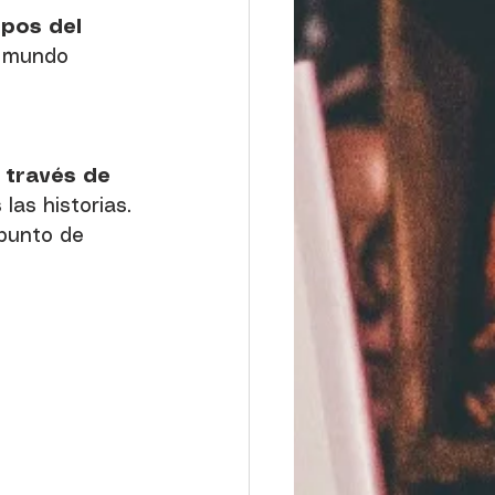
pos del 
n mundo 
 través de 
as historias. 
 punto de 