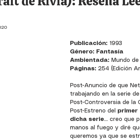
alt de Rivia): Reseña Le
020
Publicación: 
1993
Género: Fantasía
Ambientada:
 Mundo de
Páginas: 
254 (Edición Ar
Post-Anuncio de que Netf
trabajando en la serie de
Post-Controversia de la C
Post-Estreno del 
primer 
dicha serie
... creo que 
manos al fuego y diré qu
queremos ya que se estr