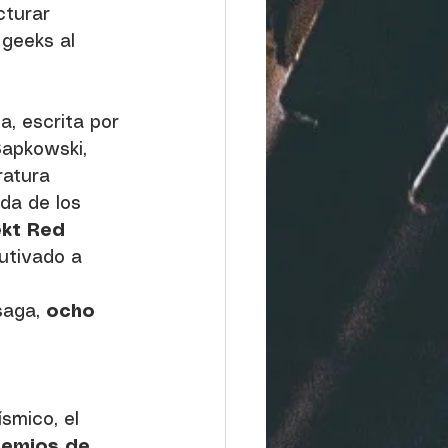
turar 
 geeks al 
a, escrita por 
Sapkowski, 
ratura 
da de los 
kt Red 
utivado a 
aga, 
ocho 
smico, el 
remios de 