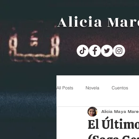
Alicia Mar
All Posts
Novela
Cuentos
Alicia Maya Mare
Mis chismes literarios
Sui Gen
El Últim