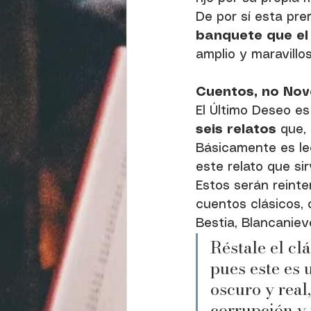
De por sí esta prem
banquete que el
amplio y maravillos
Cuentos, no Nove
El Último Deseo es
seis relatos 
que,
Básicamente es lee
este relato que si
Estos serán reinte
cuentos clásicos, 
Bestia, Blancanieve
Réstale el clás
pues este es
oscuro y real
corrupción y