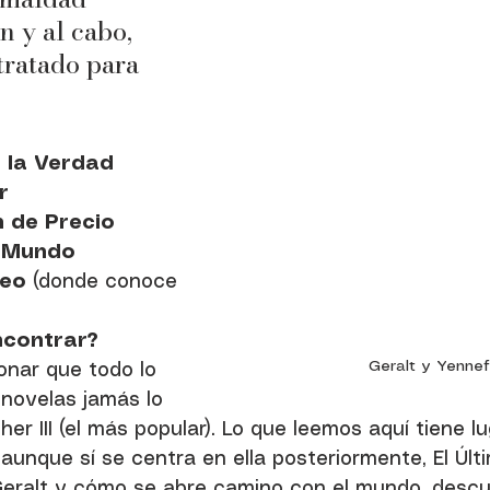
in y al cabo, 
tratado para 
e la Verdad
r
 de Precio
l Mundo
eo 
(donde conoce 
ncontrar?
Geralt y Yennef
onar que todo lo 
novelas jamás lo 
er III (el más popular). Lo que leemos aquí tiene l
y aunque sí se centra en ella posteriormente, El Úl
eralt y cómo se abre camino con el mundo, descu