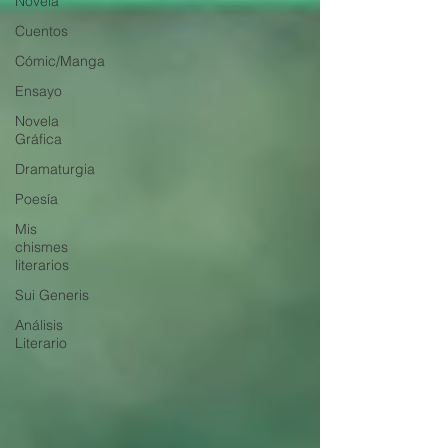
Novela
Cuentos
Cómic/Manga
Ensayo
Novela
Gráfica
Dramaturgia
Poesía
Mis
chismes
literarios
Sui Generis
Análisis
Literario