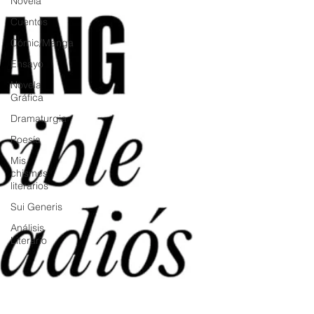
Novela
Cuentos
Cómic/Manga
Ensayo
Novela
Gráfica
Dramaturgia
Poesía
Mis
chismes
literarios
Sui Generis
Análisis
Literario