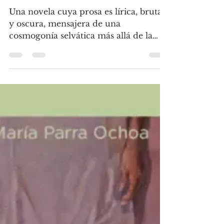
Alicia Maya Mares
1 abr 2025
6 min de lectura
Novela
El cielo de la selva
Una novela cuya prosa es lírica, brutal
y oscura, mensajera de una
cosmogonía selvática más allá de la
comprensión.