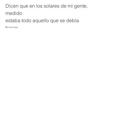
Dicen que en los solares de mi gente, 
medido 
estaba todo aquello que se debía 
hacer…
Dicen que silenciosas las mujeres han 
sido 
de mi casa materna… Ah, bien 
pudiera ser…
A veces en mi madre apuntaron 
antojos 
de liberarse, pero, se le subió a los 
ojos 
una honda amargura, y en la sombra 
lloró.
Y todo esto mordiente, vencido, 