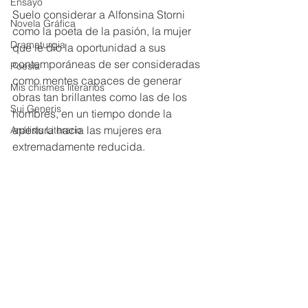
Ensayo
Suelo considerar a Alfonsina Storni 
Novela Gráfica
como la poeta de la pasión, la mujer 
Dramaturgia
que le dio la oportunidad a sus 
contemporáneas de ser consideradas 
Poesía
como mentes capaces de generar 
Mis chismes literarios
obras tan brillantes como las de los 
Sui Generis
hombres, en un tiempo donde la 
apertura hacia las mujeres era 
Análisis Literario
extremadamente reducida.