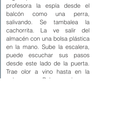
profesora la espía desde el 
balcón como una perra, 
salivando. Se tambalea la 
cachorrita. La ve salir del 
almacén con una bolsa plástica 
en la mano. Sube la escalera, 
puede escuchar sus pasos 
desde este lado de la puerta. 
Trae olor a vino hasta en la 
cabeza. Pelo vinagre, 
sombrerito manchado. 
Tengo sueño, dice la niña con 
voz seráfica. Y emite un oh que 
es el ensayo de un bostezo. Y 
la mujer ahí, de pie, mirando la 