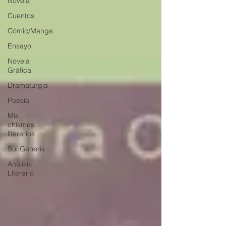
Novela
Cuentos
Cómic/Manga
Ensayo
Novela
Gráfica
Dramaturgia
Poesía
Mis
chismes
literarios
Sui Generis
Análisis
Literario