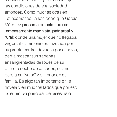
las condiciones de esa sociedad 
entonces. Como muchas otras en 
Latinoamérica, la sociedad que García 
Márquez 
presenta en este libro es 
inmensamente machista, patriarcal y 
rural;
 donde una mujer que no llegaba 
virgen al matrimonio era azotada por 
su propia madre, devuelta por el novio, 
debía mostrar sus sábanas 
ensangrentadas después de su 
primera noche de casados, o si no 
perdía su “valor” y el honor de su 
familia. Es algo tan importante en la 
novela y en muchos lados que por eso 
es 
el motivo principal del asesinato
: 
recuperar el honor de la novia (aunque 
ella consintió a acostarse con otro 
hombre antes del matrimonio). 