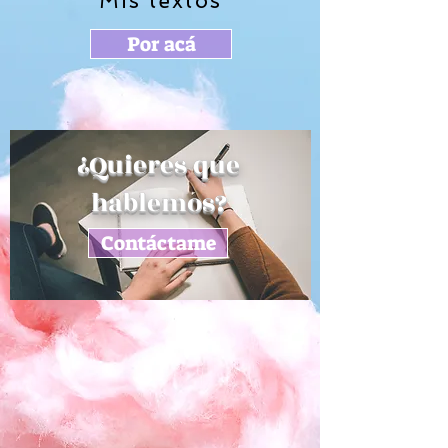
Mis textos
Por acá
¿Quieres que
hablemos?
Contáctame