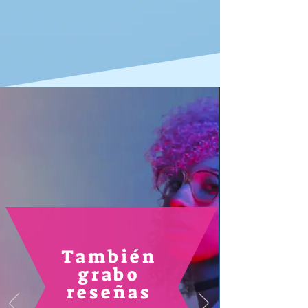
También
grabo
reseñas