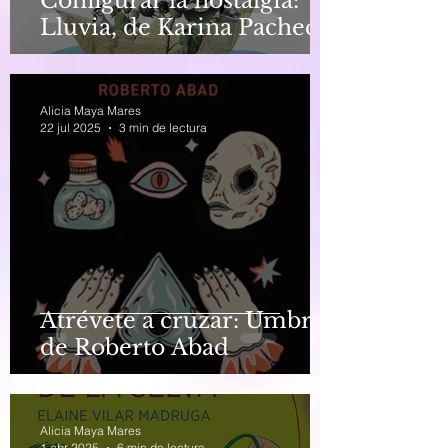
Configurar la nostalgia:
Lluvia, de Karina Pacheco
Alicia Maya Mares
22 jul 2025
3 min de lectura
Atrévete a cruzar: Umbral,
de Roberto Abad
Alicia Maya Mares
1 abr 2025
6 min de lectura